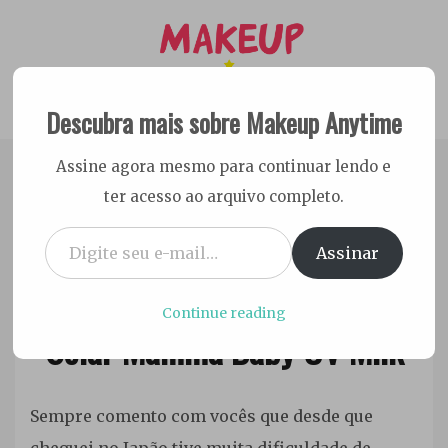
Skip
to
content
Descubra mais sobre Makeup Anytime
Dicas Cruelty free e Vegan
Makeup Anytime
Assine agora mesmo para continuar lendo e
ter acesso ao arquivo completo.
Digite seu e-mail…
Assinar
26 de novembro de 2025
Testei no Japão: Protetor
Ester
Sena
Continue reading
Solar Mamma Baby UV Milk
Silva
Japão
,
Sempre comento com vocês que desde que
Proteção
cheguei no Japão tive muita dificuldade de