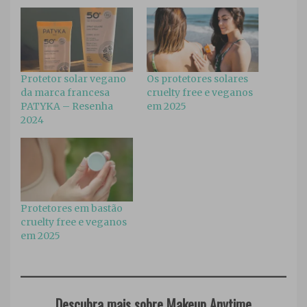
Protetor solar vegano
Os protetores solares
da marca francesa
cruelty free e veganos
PATYKA – Resenha
em 2025
2024
Protetores em bastão
cruelty free e veganos
em 2025
Descubra mais sobre Makeup Anytime