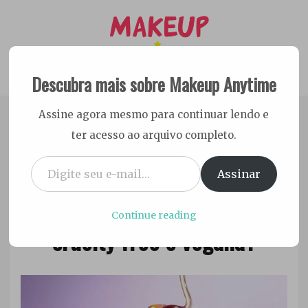
Skip
to
content
Descubra mais sobre Makeup Anytime
Dicas Cruelty free e Vegan
Makeup Anytime
Assine agora mesmo para continuar lendo e
ter acesso ao arquivo completo.
Digite seu e-mail…
Assinar
16 de novembro de 2025
A marca Pudim Beauty é
Ester
Sena
Continue reading
cruelty free e vegana?
Silva
Blogueiras
,
Listas