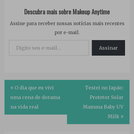
Descubra mais sobre Makeup Anytime
Assine para receber nossas notícias mais recentes
por e-mail.
Digite seu e-mail…
Assinar
Tagged
Navegação
CAMILA
O dia que eu vivi
Testei no Japão:
PUDIM
,
de
uma cena de dorama
Protetor Solar
marcas
Post
na vida real
Mamma Baby UV
blogueiras
,
Milk
PUDIM
BEAUTY