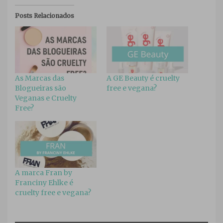
Posts Relacionados
As Marcas das
A GE Beauty é cruelty
Blogueiras são
free e vegana?
Veganas e Cruelty
Free?
A marca Fran by
Franciny Ehlke é
cruelty free e vegana?