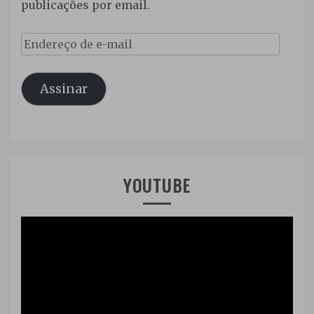
publicações por email.
Endereço
de
Assinar
e-
mail
YOUTUBE
Tocador
de
vídeo