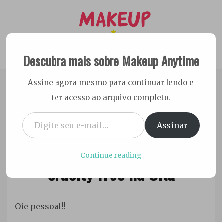
Skip
to
content
Descubra mais sobre Makeup Anytime
Dicas Cruelty free e Vegan
Makeup Anytime
Assine agora mesmo para continuar lendo e
ter acesso ao arquivo completo.
Digite seu e-mail…
Assinar
4 de setembro de 2016
VLOG EUA: Maquiagens
Ester
Sena
Continue reading
cruelty free na Ulta
Silva
Maquiagem
,
Oie pessoal!!
Viagens
,