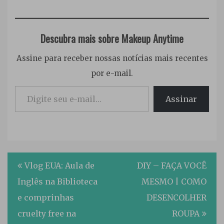
Descubra mais sobre Makeup Anytime
Assine para receber nossas notícias mais recentes
por e-mail.
Digite seu e-mail…
Assinar
Tagged
Navegação
EUA
,
Vlog EUA: Aula de
DIY – FAÇA VOCÊ
ULTA
,
de
Inglês na Biblioteca
MESMO | COMO
youtube
Post
e comprinhas
DESENCOLHER
cruelty free na
ROUPA