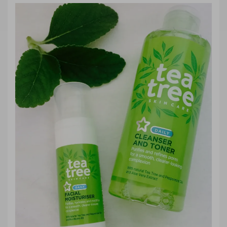
Pessoais
,
Resenha
,
Vegan