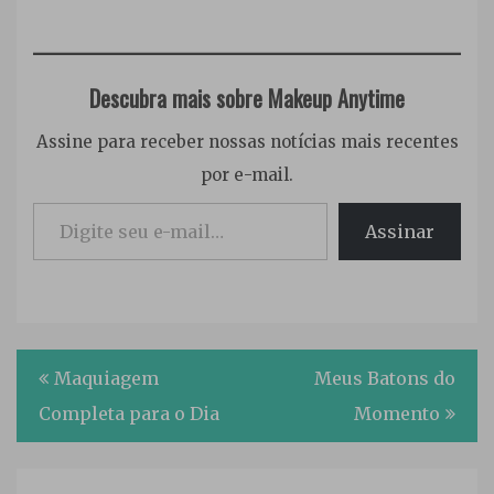
Descubra mais sobre Makeup Anytime
Assine para receber nossas notícias mais recentes
por e-mail.
Digite seu e-mail…
Assinar
Tagged
Navegação
Hidratante
Maquiagem
Meus Batons do
Facial
,
de
Completa para o Dia
Momento
superdrug
,
Post
Tônico