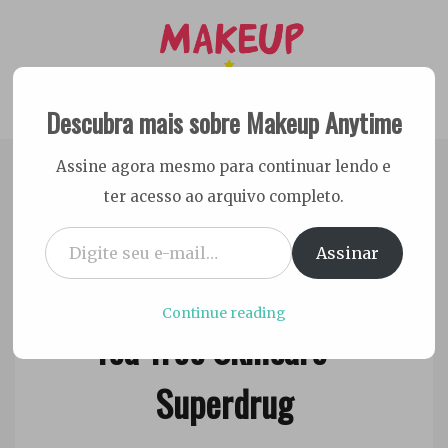
Skip
to
content
Descubra mais sobre Makeup Anytime
Dicas Cruelty free e Vegan
Makeup Anytime
Assine agora mesmo para continuar lendo e
ter acesso ao arquivo completo.
Digite seu e-mail…
Assinar
21 de abril de 2017
Resenha Tônico e Hidratante
Ester
Sena
Continue reading
Tea Tree Skincare –
Silva
Superdrug
Cuidados