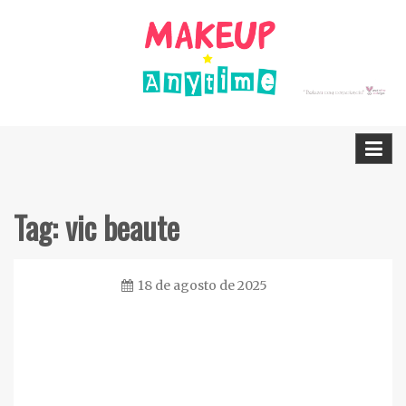
Skip
to
content
Dicas Cruelty free e Vegan
Makeup Anytime
Tag:
vic beaute
18 de agosto de 2025
Ester
Sena
Silva