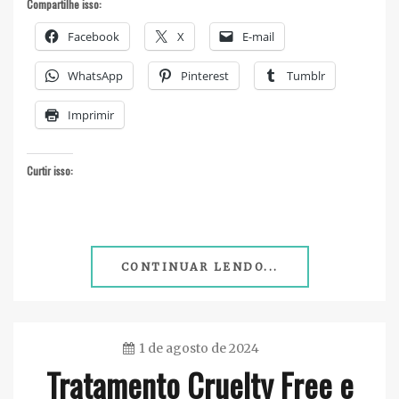
Compartilhe isso:
Facebook
X
E-mail
WhatsApp
Pinterest
Tumblr
Imprimir
Curtir isso:
CONTINUAR LENDO...
1 de agosto de 2024
Tratamento Cruelty Free e
Ester
Sena