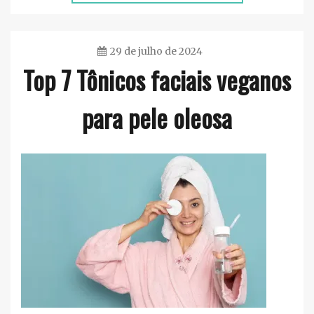
29 de julho de 2024
Top 7 Tônicos faciais veganos
Ester
Sena
para pele oleosa
Silva
Maquiagem
,
Rosto