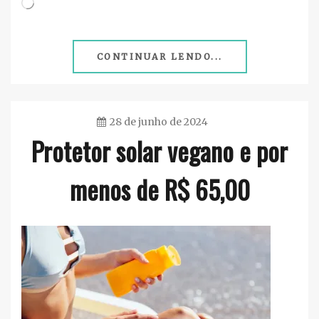
Carregando...
CONTINUAR LENDO...
28 de junho de 2024
Protetor solar vegano e por
Ester
Sena
menos de R$ 65,00
Silva
Proteção
Solar