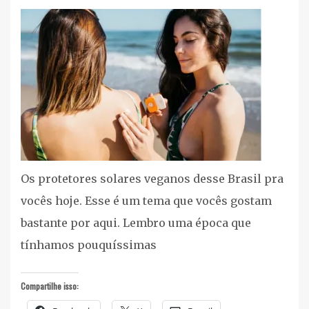
Cuidados
Pessoais
,
Listas
cruelty
free/vegan
,
Proteção
Solar
,
Vegan
Os protetores solares veganos desse Brasil pra
vocês hoje. Esse é um tema que vocês gostam
bastante por aqui. Lembro uma época que
tínhamos pouquíssimas
Compartilhe isso: