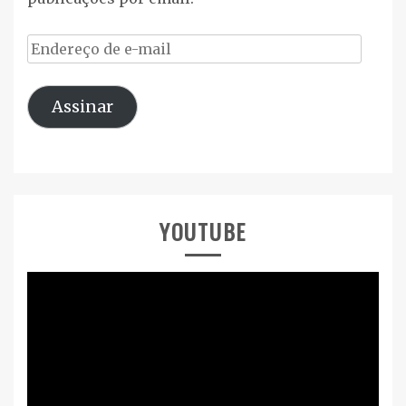
Endereço
de
Assinar
e-
mail
YOUTUBE
Tocador
de
vídeo