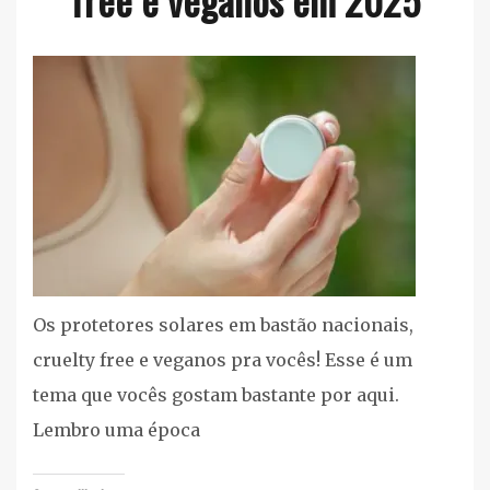
Corpo
e
Banho
,
Listas
cruelty
free/vegan
,
Proteção
Solar
Os protetores solares em bastão nacionais,
cruelty free e veganos pra vocês! Esse é um
tema que vocês gostam bastante por aqui.
Lembro uma época