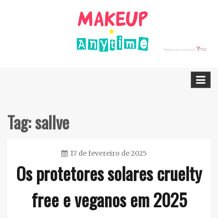
Skip
to
content
Dicas Cruelty free e Vegan
Makeup Anytime
Tag:
sallve
17 de fevereiro de 2025
Os protetores solares cruelty
Ester
Sena
free e veganos em 2025
Silva