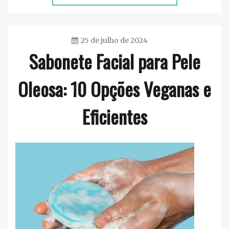
25 de julho de 2024
Sabonete Facial para Pele
Ester
Sena
Oleosa: 10 Opções Veganas e
Silva
Eficientes
Rosto