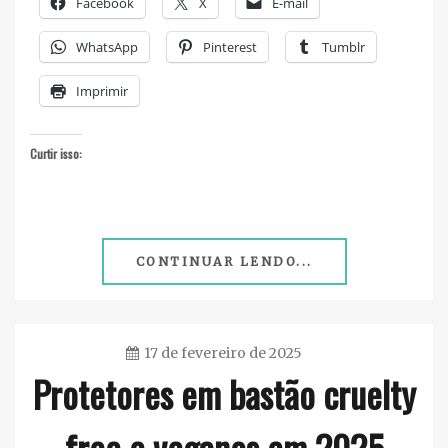
Facebook
X
E-mail
WhatsApp
Pinterest
Tumblr
Imprimir
Curtir isso:
CONTINUAR LENDO...
17 de fevereiro de 2025
Protetores em bastão cruelty
Ester
Sena
free e veganos em 2025
Silva