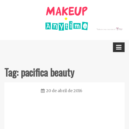
Skip
to
content
Dicas Cruelty free e Vegan
Makeup Anytime
Tag:
pacifica beauty
20 de abril de 2016
Ester
Sena
Silva