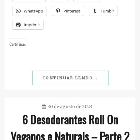
WhatsApp
Pinterest
Tumblr
Imprimir
Curtir isso:
CONTINUAR LENDO...
30 de agosto de 2023
6 Desodorantes Roll On
Ester
Sena
Veganos e Naturais – Parte 2
Silva