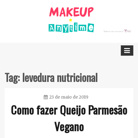
Skip
to
content
Dicas Cruelty free e Vegan
Makeup Anytime
Tag:
levedura nutricional
23 de maio de 2019
Como fazer Queijo Parmesão
Ester
Sena
Vegano
Silva