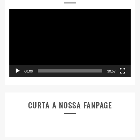
Tocador
de
vídeo
00:00
30:57
CURTA A NOSSA FANPAGE