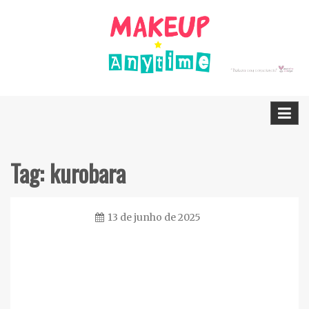
Skip
to
content
Dicas Cruelty free e Vegan
Makeup Anytime
Tag:
kurobara
13 de junho de 2025
Ester
Sena
Silva