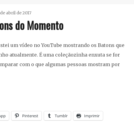
 de abril de 2017
ons do Momento
Ester
Sena
Maquiagem
Silva
,
stei um vídeo no YouTube mostrando os Batons que
Vegan
,
nho atualmente. É uma coleçãozinha enxuta se for
Youtube
mparar com o que algumas pessoas mostram por
App
Pinterest
Tumblr
Imprimir