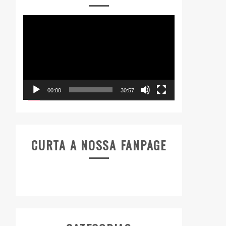
Tocador
de
vídeo
00:00
30:57
CURTA A NOSSA FANPAGE