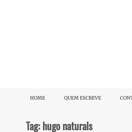
Skip
to
content
Dicas Cruelty free e Vegan
Makeup Anytime
HOME
QUEM ESCREVE
CON
Tag:
hugo naturals