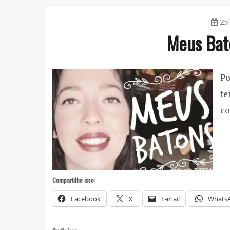
25
Meus Bat
Po
te
co
Compartilhe isso:
Facebook
X
E-mail
Whats