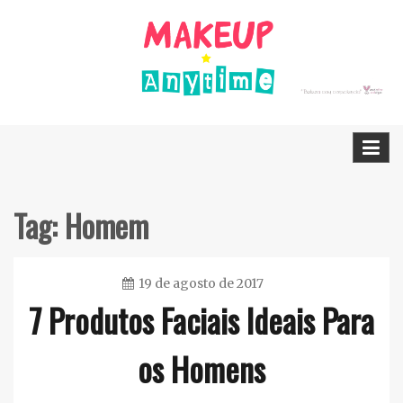
Skip
to
content
Dicas Cruelty free e Vegan
Makeup Anytime
Tag:
Homem
19 de agosto de 2017
7 Produtos Faciais Ideais Para
Ester
Sena
os Homens
Silva