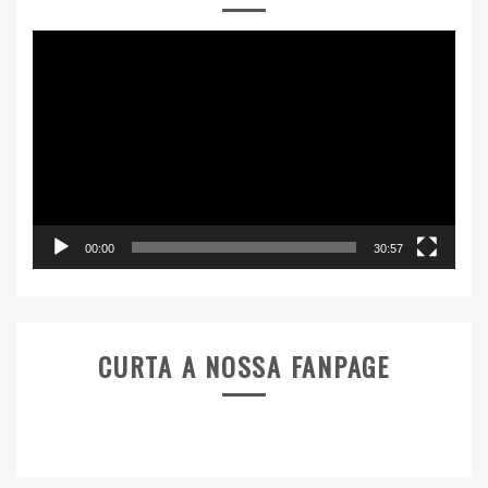
Tocador
de
vídeo
00:00
30:57
CURTA A NOSSA FANPAGE