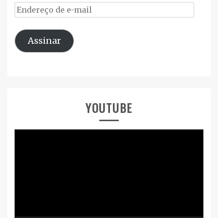
Endereço
de
Assinar
e-
mail
YOUTUBE
Tocador
de
vídeo