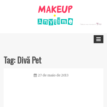
Skip
to
content
Dicas Cruelty free e Vegan
Makeup Anytime
Tag:
Divã Pet
27 de maio de 2013
Ester
Sena
Silva