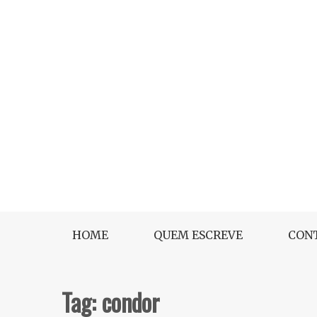
Skip
to
content
Dicas Cruelty free e Vegan
Makeup Anytime
HOME
QUEM ESCREVE
CON
Tag:
condor