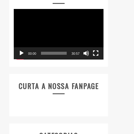
Tocador
de
vídeo
00:00
30:57
CURTA A NOSSA FANPAGE