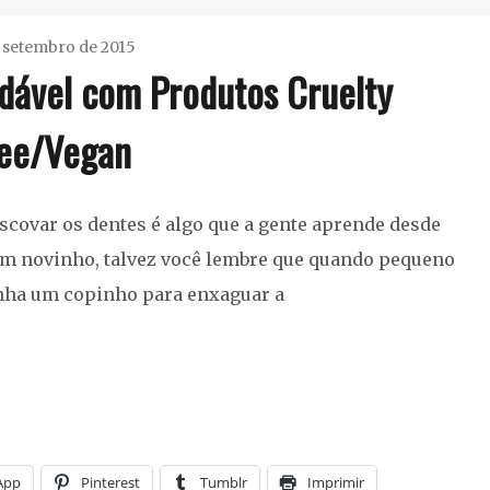
 setembro de 2015
udável com Produtos Cruelty
Ester
Sena
ee/Vegan
Silva
Higiene
covar os dentes é algo que a gente aprende desde
Bucal
,
m novinho, talvez você lembre que quando pequeno
Resenha
nha um copinho para enxaguar a
App
Pinterest
Tumblr
Imprimir