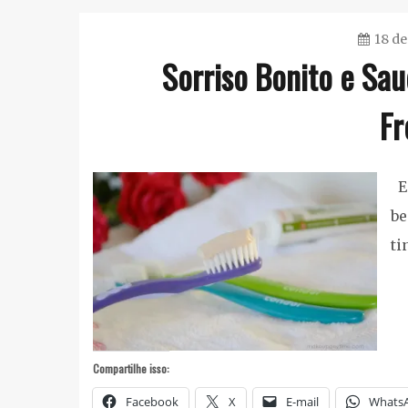
18 de
Sorriso Bonito e Sa
Fr
Es
be
ti
Compartilhe isso:
Facebook
X
E-mail
Whats