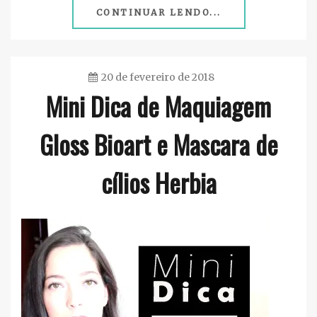
CONTINUAR LENDO...
20 de fevereiro de 2018
Mini Dica de Maquiagem
Ester
Sena
Gloss Bioart e Mascara de
Silva
cílios Herbia
Maquiagem
,
Vegan
,
Vídeos
,
Youtube