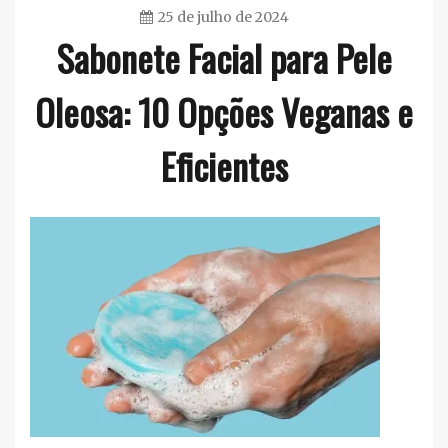
25 de julho de 2024
Sabonete Facial para Pele
Ester
Sena
Oleosa: 10 Opções Veganas e
Silva
Eficientes
Rosto