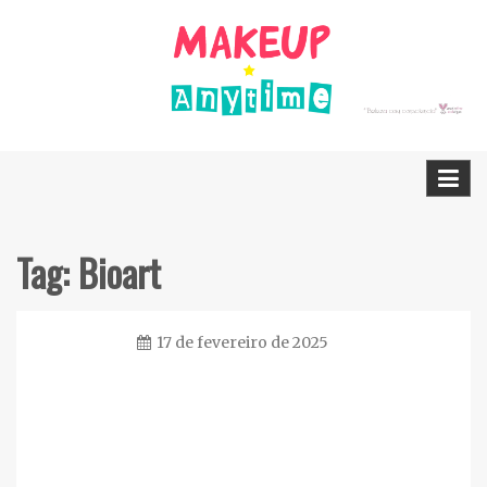
Skip
to
content
Dicas Cruelty free e Vegan
Makeup Anytime
Tag:
Bioart
17 de fevereiro de 2025
Ester
Sena
Silva