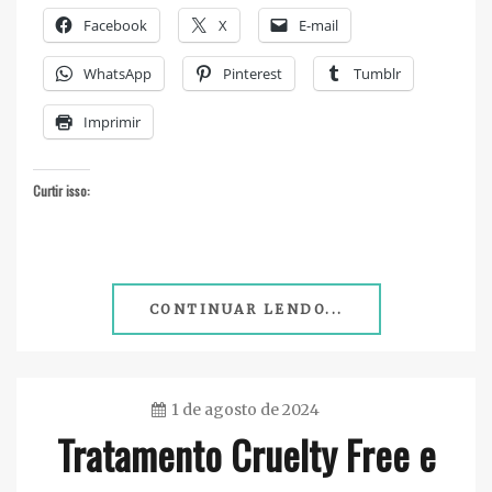
Facebook
X
E-mail
WhatsApp
Pinterest
Tumblr
Imprimir
Curtir isso:
CONTINUAR LENDO...
1 de agosto de 2024
Tratamento Cruelty Free e
Ester
Sena