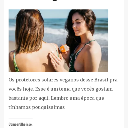
Cuidados
Pessoais
,
Listas
cruelty
free/vegan
,
Proteção
Solar
,
Vegan
Os protetores solares veganos desse Brasil pra
vocês hoje. Esse é um tema que vocês gostam
bastante por aqui. Lembro uma época que
tínhamos pouquíssimas
Compartilhe isso: