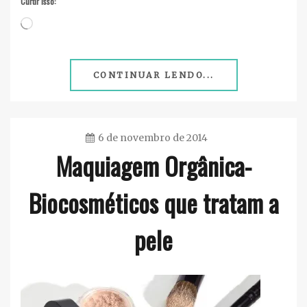
Curtir isso:
Carregando...
CONTINUAR LENDO...
6 de novembro de 2014
Maquiagem Orgânica-
Ester
Sena
Biocosméticos que tratam a
Silva
pele
Maquiagem