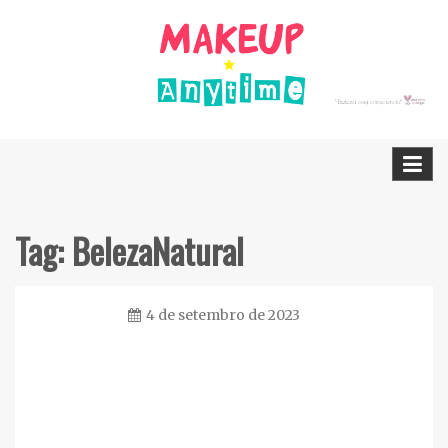
Skip
to
content
Dicas Cruelty free e Vegan
Makeup Anytime
Tag:
BelezaNatural
4 de setembro de 2023
Ester
Sena
Silva