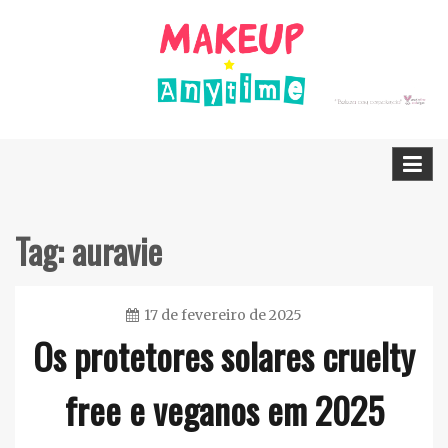
Skip
to
content
Dicas Cruelty free e Vegan
Makeup Anytime
Tag:
auravie
17 de fevereiro de 2025
Os protetores solares cruelty
Ester
Sena
free e veganos em 2025
Silva