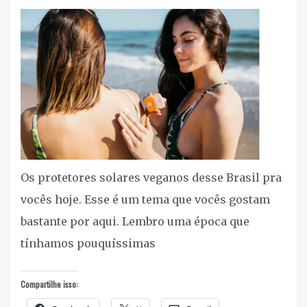
Cuidados
Pessoais
,
Listas
cruelty
free/vegan
,
Proteção
Solar
,
Vegan
Os protetores solares veganos desse Brasil pra
vocês hoje. Esse é um tema que vocês gostam
bastante por aqui. Lembro uma época que
tínhamos pouquíssimas
Compartilhe isso: