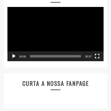
Tocador
de
vídeo
00:00
30:57
CURTA A NOSSA FANPAGE