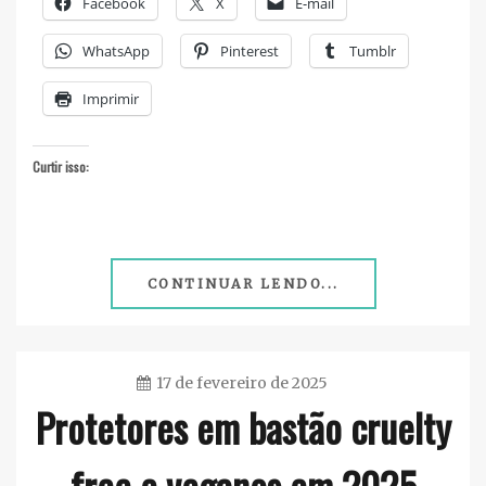
Facebook
X
E-mail
WhatsApp
Pinterest
Tumblr
Imprimir
Curtir isso:
CONTINUAR LENDO...
17 de fevereiro de 2025
Protetores em bastão cruelty
Ester
Sena
free e veganos em 2025
Silva