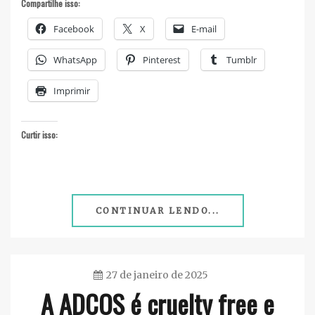
Compartilhe isso:
Facebook
X
E-mail
WhatsApp
Pinterest
Tumblr
Imprimir
Curtir isso:
CONTINUAR LENDO...
27 de janeiro de 2025
A ADCOS é cruelty free e
Ester
Sena