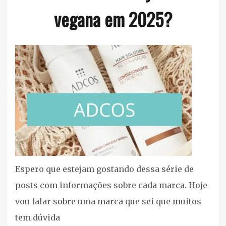
vegana em 2025?
Silva
Cuidados
Pessoais
,
Listas
cruelty
free/vegan
,
Maquiagem
,
Proteção
Solar
,
Espero que estejam gostando dessa série de
Testes
posts com informações sobre cada marca. Hoje
em
vou falar sobre uma marca que sei que muitos
Animais
,
tem dúvida
Vegan