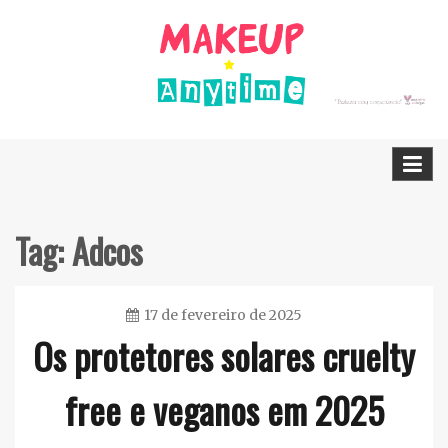
Skip
to
content
Dicas Cruelty free e Vegan
Makeup Anytime
Tag:
Adcos
17 de fevereiro de 2025
Os protetores solares cruelty
Ester
Sena
free e veganos em 2025
Silva