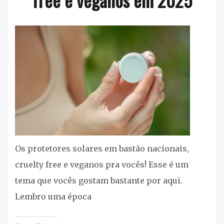
Corpo
e
Banho
,
Listas
cruelty
free/vegan
,
Proteção
Solar
Os protetores solares em bastão nacionais,
cruelty free e veganos pra vocês! Esse é um
tema que vocês gostam bastante por aqui.
Lembro uma época