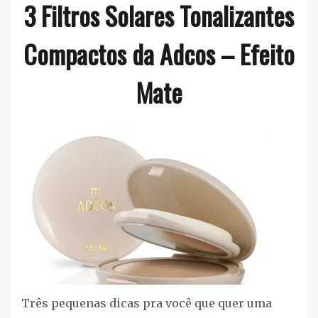
3 Filtros Solares Tonalizantes
Ester
Sena
Compactos da Adcos – Efeito
Silva
Mate
Maquiagem
,
Vegan
Três pequenas dicas pra você que quer uma