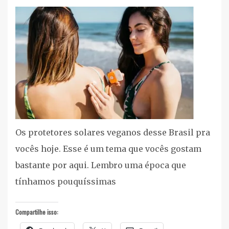
Cuidados
Pessoais
,
Listas
cruelty
free/vegan
,
Proteção
Solar
,
Vegan
Os protetores solares veganos desse Brasil pra
vocês hoje. Esse é um tema que vocês gostam
bastante por aqui. Lembro uma época que
tínhamos pouquíssimas
Compartilhe isso: